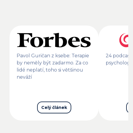
Pavol Guričan z ksebe: Terapie
24 podcast
by neměly být zadarmo. Za co
psycholog
lidé neplatí, toho si většinou
neváží
Celý článek
C