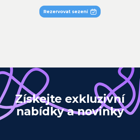
Rezervovat sezení
Získejte exkluzivní
nabídky a novinky