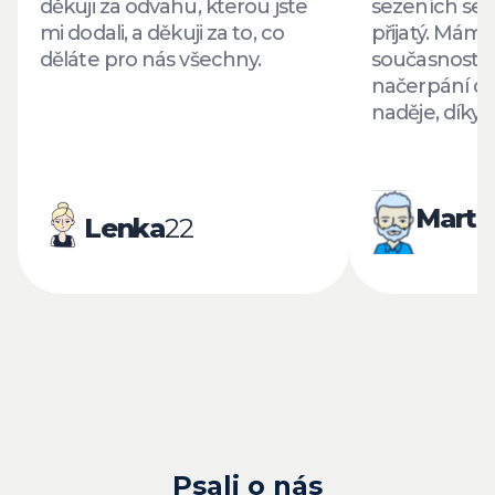
děkuji za odvahu, kterou jste
sezeních se c
mi dodali, a děkuji za to, co
přijatý. Mám p
děláte pro nás všechny.
současnosti 
načerpání du
naděje, díky.
Marti
Lenka
22
Psali o nás