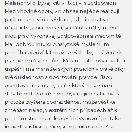
Melancholici bývají citliví, tvořiví a zodpovědní.
Mezi vhodné obory, v nichž se nejlépe realizují,
patří umění, věda, výzkum, administrativa,
účetnictví, poradenství, sociální služby, neboť
svou práci vykonávají zodpovědně a svědomitě.
Mají dobrou intuici. Analytické myšlení jim
pomáhá předvídat možné výsledky, což vede k
pracovním úspěchům. Melancholici bývají velmi
úspěšní i na manažerských pozicích – právě díky
své důkladnosti a dodržování pravidel. Jsou
orientovaní na úkoly a cíle, kterých se snaží
dosáhnout. Problémem bývá jejich náladovost,
protože zvýšená podrážděnost může vést ke
změnám nálad, v extrémních případech až k
pocitům strachu a depresím. Vyhovují jim také
individualistické práce, kde je nikdo neruší a