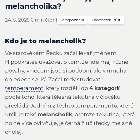
melancholika?
24. 5. 2025
·
6 min čtení
Sebepoznání
Osobnostní růst
Kdo je to melancholik?
Ve starověkém Řecku začal lékař jménem
Hippokrates uvažovat o tom, že lidé mají různé
povahy, v něčem jsou si podobní, ale v mnoha
ohledech se liší. Začal tedy studovat
temperament
, který rozdělil do
4 kategorií
podle toho, která tělesná tekutina v člověku
převládá. Jedním z těchto temperamentů, které
určil, je také
melancholik
, protože tekutina, která
ho nejvíce ovlivňuje, je černá žluč (řecky melané
cholé).