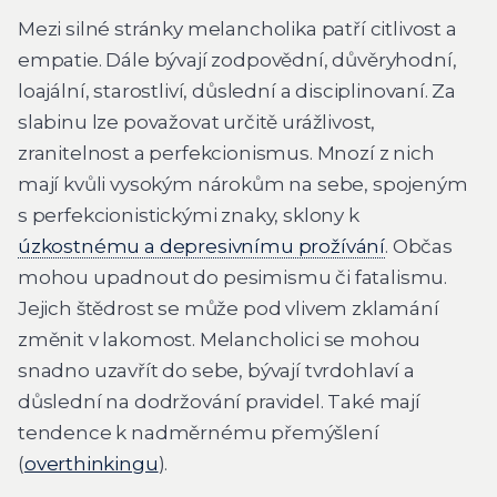
Mezi silné stránky melancholika patří citlivost a
empatie. Dále bývají zodpovědní, důvěryhodní,
loajální, starostliví, důslední a disciplinovaní. Za
slabinu lze považovat určitě urážlivost,
zranitelnost a perfekcionismus. Mnozí z nich
mají kvůli vysokým nárokům na sebe, spojeným
s perfekcionistickými znaky, sklony k
úzkostnému a depresivnímu prožívání
. Občas
mohou upadnout do pesimismu či fatalismu.
Jejich štědrost se může pod vlivem zklamání
změnit v lakomost. Melancholici se mohou
snadno uzavřít do sebe, bývají tvrdohlaví a
důslední na dodržování pravidel. Také mají
tendence k nadměrnému přemýšlení
(
overthinkingu
).