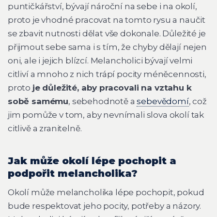
puntičkářství, bývají nároční na sebe i na okolí,
proto je vhodné pracovat na tomto rysu a naučit
se zbavit nutnosti dělat vše dokonale. Důležité je
přijmout sebe sama i s tím, že chyby dělají nejen
oni, ale i jejich blízcí. Melancholici bývají velmi
citliví a mnoho z nich trápí pocity méněcennosti,
proto
je důležité, aby pracovali na vztahu k
sobě samému
, sebehodnotě a
sebevědomí
, což
jim pomůže v tom, aby nevnímali slova okolí tak
citlivě a zranitelně.
Jak může okolí lépe pochopit a
podpořit melancholika?
Okolí může melancholika lépe pochopit, pokud
bude respektovat jeho pocity, potřeby a názory.