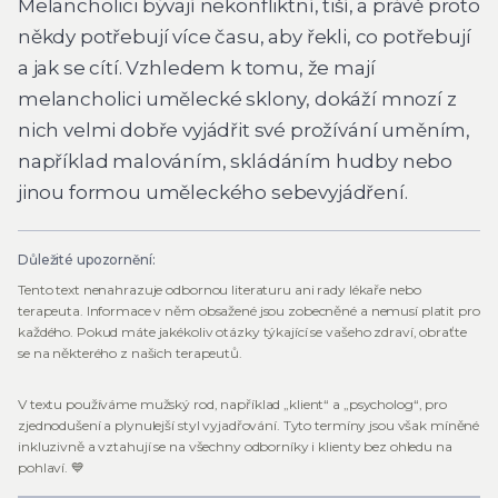
Melancholici bývají nekonfliktní, tiší, a právě proto
někdy potřebují více času, aby řekli, co potřebují
a jak se cítí. Vzhledem k tomu, že mají
melancholici umělecké sklony, dokáží mnozí z
nich velmi dobře vyjádřit své prožívání uměním,
například malováním, skládáním hudby nebo
jinou formou uměleckého sebevyjádření.
Důležité upozornění:
Tento text nenahrazuje odbornou literaturu ani rady lékaře nebo
terapeuta. Informace v něm obsažené jsou zobecněné a nemusí platit pro
každého. Pokud máte jakékoliv otázky týkající se vašeho zdraví, obraťte
se na některého z našich terapeutů.
V textu používáme mužský rod, například „klient“ a „psycholog“, pro
zjednodušení a plynulejší styl vyjadřování. Tyto termíny jsou však míněné
inkluzivně a vztahují se na všechny odborníky i klienty bez ohledu na
pohlaví. 💙