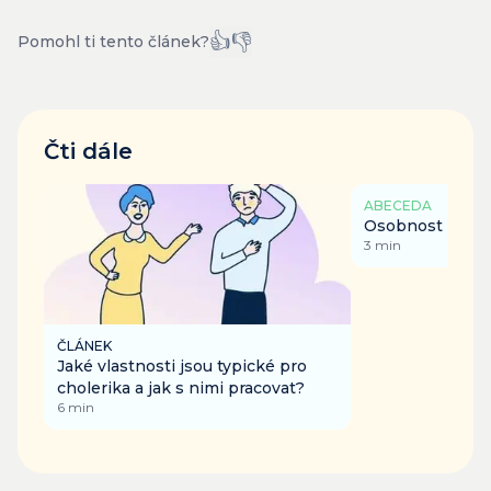
👍
👎
Pomohl ti tento článek?
Čti dále
ABECEDA
Osobnost
3
min
ČLÁNEK
Jaké vlastnosti jsou typické pro
choleri­ka a jak s nimi pracovat?
6
min