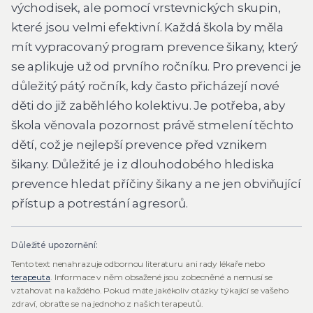
východisek, ale pomocí vrstevnických skupin,
které jsou velmi efektivní. Každá škola by měla
mít vypracovaný program prevence šikany, který
se aplikuje už od prvního ročníku. Pro prevenci je
důležitý pátý ročník, kdy často přicházejí nové
děti do již zaběhlého kolektivu. Je potřeba, aby
škola věnovala pozornost právě stmelení těchto
dětí, což je nejlepší prevence před vznikem
šikany. Důležité je i z dlouhodobého hlediska
prevence hledat příčiny šikany a ne jen obviňující
přístup a potrestání agresorů.
Důležité upozornění:
Tento text nenahrazuje odbornou literaturu ani rady lékaře nebo
terapeuta
. Informace v něm obsažené jsou zobecněné a nemusí se
vztahovat na každého. Pokud máte jakékoliv otázky týkající se vašeho
zdraví, obraťte se na jednoho z našich terapeutů.