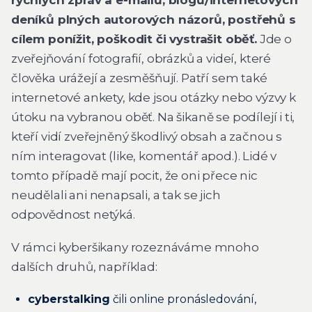
deníků plných autorových názorů, postřehů s
cílem ponížit, poškodit či vystrašit oběť.
Jde o
zveřejňování fotografií, obrázků a videí, které
člověka urážejí a zesměšňují. Patří sem také
internetové ankety, kde jsou otázky nebo výzvy k
útoku na vybranou oběť. Na šikaně se podílejí i ti,
kteří vidí zveřejněný škodlivý obsah a začnou s
ním interagovat (like, komentář apod.). Lidé v
tomto případě mají pocit, že oni přece nic
neudělali ani nenapsali, a tak se jich
odpovědnost netýká.
V rámci kyberšikany rozeznáváme mnoho
dalších druhů, například:
cyberstalking
čili online pronásledování,