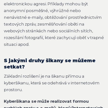
elektronickou agresi. Příklady mohou být
anonymní posměšné, výhrůžné nebo
nenávistné e-maily, obtěžování prostřednictvím
textových zpráv, zesměšňování oběti na
webových stránkách nebo sociálních sítích,
rozesílání fotografií, které zachycují oběť v trapné
situaci apod.
S jakými druhy šikany se můžeme
setkat?
Základní rozlišení je na šikanu přímou a
kyberšikanu, která se odehrává v internetovém
prostoru.
Kyberšikana se může realizovat formou
rychlých zpráv a e-mailů, blogů/internetových