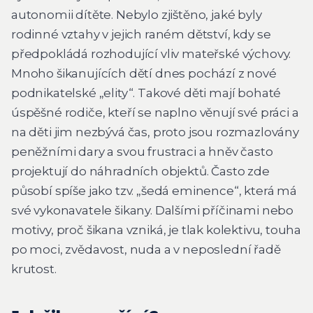
autonomii dítěte. Nebylo zjištěno, jaké byly
rodinné vztahy v jejich raném dětství, kdy se
předpokládá rozhodující vliv mateřské výchovy.
Mnoho šikanujících dětí dnes pochází z nové
podnikatelské „elity“. Takové děti mají bohaté
úspěšné rodiče, kteří se naplno věnují své práci a
na děti jim nezbývá čas, proto jsou rozmazlovány
peněžními dary a svou frustraci a hněv často
projektují do náhradních objektů. Často zde
působí spíše jako tzv. „šedá eminence“, která má
své vykonavatele šikany. Dalšími příčinami nebo
motivy, proč šikana vzniká, je tlak kolektivu, touha
po moci, zvědavost, nuda a v neposlední řadě
krutost.