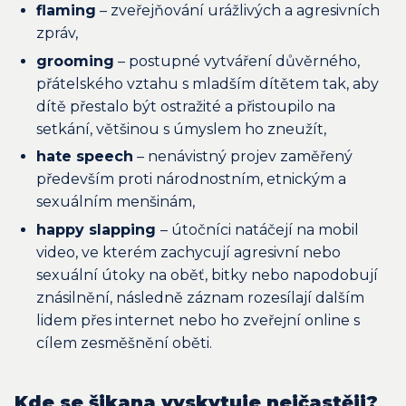
flaming
– zveřejňování urážlivých a agresivních
zpráv,
grooming
– postupné vytváření důvěrného,
přátelského vztahu s mladším dítětem tak, aby
dítě přestalo být ostražité a přistoupilo na
setkání, většinou s úmyslem ho zneužít,
hate speech
– nenávistný projev zaměřený
především proti národnostním, etnickým a
sexuálním menšinám,
happy slapping
– útočníci natáčejí na mobil
video, ve kterém zachycují agresivní nebo
sexuální útoky na oběť, bitky nebo napodobují
znásilnění, následně záznam rozesílají dalším
lidem přes internet nebo ho zveřejní online s
cílem zesměšnění oběti.
Kde se šikana vyskytuje nejčastěji?