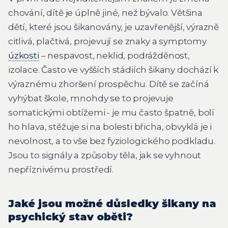
chování, dítě je úplně jiné, než bývalo. Většina
dětí, které jsou šikanovány, je uzavřenější, výrazně
citlivá, plačtivá, projevují se znaky a symptomy
úzkosti
– nespavost, neklid, podrážděnost,
izolace. Často ve vyšších stádiích šikany dochází k
výraznému zhoršení prospěchu. Dítě se začíná
vyhýbat škole, mnohdy se to projevuje
somatickými obtížemi - je mu často špatně, bolí
ho hlava, stěžuje si na bolesti břicha, obvyklá je i
nevolnost, a to vše bez fyziologického podkladu.
Jsou to signály a způsoby těla, jak se vyhnout
nepříznivému prostředí.
Jaké jsou možné důsledky šikany na
psychický stav oběti?