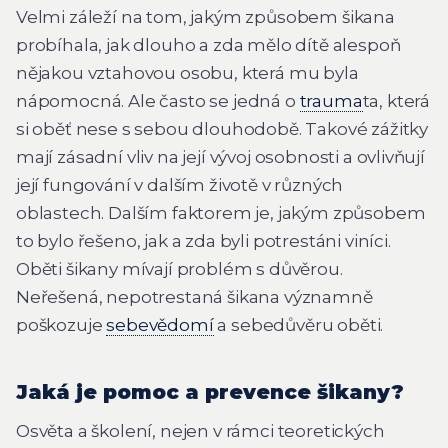
Velmi záleží na tom, jakým způsobem šikana
probíhala, jak dlouho a zda mělo dítě alespoň
nějakou vztahovou osobu, která mu byla
nápomocná. Ale často se jedná o
trauma
ta, která
si oběť nese s sebou dlouhodobě. Takové zážitky
mají zásadní vliv na její vývoj osobnosti a ovlivňují
její fungování v dalším životě v různých
oblastech. Dalším faktorem je, jakým způsobem
to bylo řešeno, jak a zda byli potrestáni viníci.
Oběti šikany mívají problém s důvěrou.
Neřešená, nepotrestaná šikana významně
poškozuje
sebevědomí
a sebedůvěru oběti.
Jaká je pomoc a prevence šikany?
Osvěta a školení, nejen v rámci teoretických