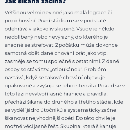
Jak šikana začíná?
Většinou velmi nevinně jako malá legrace či
popichování. První stádium se v podstatě
odehrává v jakékoliv skupině. Všude je někdo
neoblíbený nebo nevýrazný, do kterého je
snadné se strefovat. Zpočátku může dokonce
samotná oběť dané chování brát jako vtip,
zasměje se tomu společně s ostatními. Z dané
osoby se stává tzv. „otloukánek“. Problém
nastává, když se takové chování objevuje
opakovaně a zvyšuje se jeho intenzita. Pokud se v
této fázi nevytvoří jasné hranice a pravidla,
přechází šikana do druhého a třetího stádia, kde
se vydělí jádro útočníků a systematicky začne
šikanovat nejvhodnější oběti. Do této chvíle je
možné věci jasně řešit. Skupina, která šikanuje,