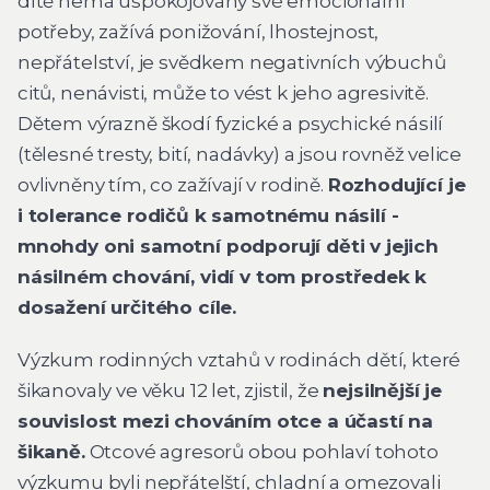
dítě nemá uspokojovány své emocionální
potřeby, zažívá ponižování, lhostejnost,
nepřátelství, je svědkem negativních výbuchů
citů, nenávisti, může to vést k jeho agresivitě.
Dětem výrazně škodí fyzické a psychické násilí
(tělesné tresty, bití, nadávky) a jsou rovněž velice
ovlivněny tím, co zažívají v rodině.
Rozhodující je
i tolerance rodičů k samotnému násilí -
mnohdy oni samotní podporují děti v jejich
násilném chování, vidí v tom prostředek k
dosažení určitého cíle.
Výzkum rodinných vztahů v rodinách dětí, které
šikanovaly ve věku 12 let, zjistil, že
nejsilnější je
souvislost mezi chováním otce a účastí na
šikaně.
Otcové agresorů obou pohlaví tohoto
výzkumu byli nepřátelští, chladní a omezovali