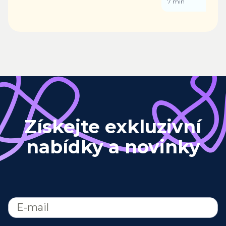
7
min
Získejte exkluzivní
nabídky a novinky