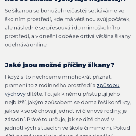
Se šikanou se bohužel nejčastěji setkáváme ve
školním prostředí, kde má většinou svůj počátek,
ale následně se přesouvá i do mimoškolního
prostředí, a v dnešní době se drtivá většina šikany
odehrává online.
Jaké jsou možné příčiny šikany?
I když si to nechceme mnohokrát přiznat,
pramení to z rodinného prostředí a
způsobu
výchovy
dítěte. To, jak k němu přistupují jeho
nejbližší, jakým způsobem se doma řeší konflikty,
jak se k sobě chovají jednotliví členové rodiny, je
zásadní. Právě to určuje, jak se dítě chová v
jednotlivých situacích ve škole či mimo ni. Pokud