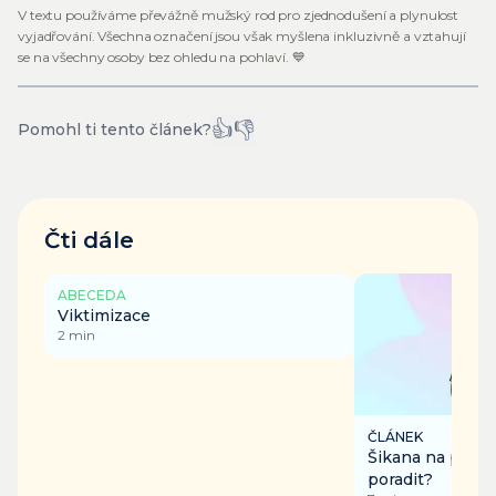
V textu používáme převážně mužský rod pro zjednodušení a plynulost
vyjadřování. Všechna označení jsou však myšlena inkluzivně a vztahují
se na všechny osoby bez ohledu na pohlaví. 💙
👍
👎
Pomohl ti tento článek?
Čti dále
ABECEDA
Viktimizace
2
min
ČLÁNEK
Šikana na pracovi
poradit?