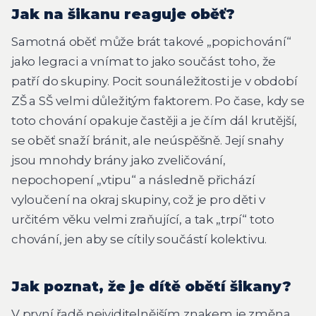
Jak na šikanu reaguje oběť?
Samotná oběť může brát takové „popichování“
jako legraci a vnímat to jako součást toho, že
patří do skupiny. Pocit sounáležitosti je v období
ZŠ a SŠ velmi důležitým faktorem. Po čase, kdy se
toto chování opakuje častěji a je čím dál krutější,
se oběť snaží bránit, ale neúspěšně. Její snahy
jsou mnohdy brány jako zveličování,
nepochopení „vtipu“ a následně přichází
vyloučení na okraj skupiny, což je pro děti v
určitém věku velmi zraňující, a tak „trpí“ toto
chování, jen aby se cítily součástí kolektivu.
Jak poznat, že je dítě obětí šikany?
V první řadě nejviditelnějším znakem je změna