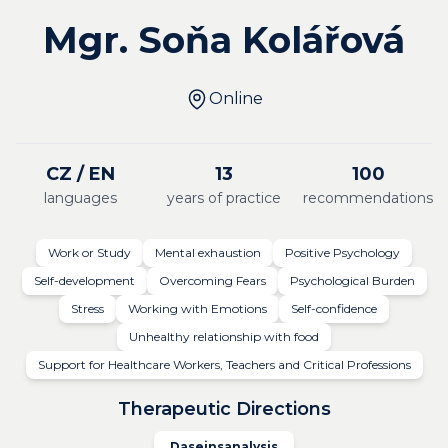
Mgr. Soňa Kolářová
Online
CZ / EN
13
100
languages
years of practice
recommendations
Work or Study
Mental exhaustion
Positive Psychology
Self-development
Overcoming Fears
Psychological Burden
Stress
Working with Emotions
Self-confidence
Unhealthy relationship with food
Support for Healthcare Workers, Teachers and Critical Professions
Therapeutic Directions
Daseinsanalysis