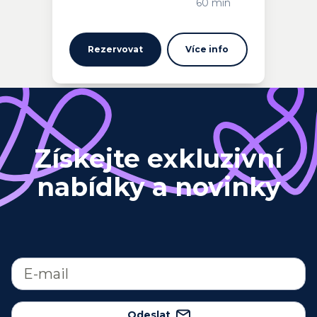
60 min
Rezervovat
Více info
Získejte exkluzivní
nabídky a novinky
Odeslat