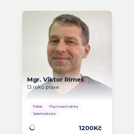
Mgr. Viktor Rímeš
13 roků praxe
Fobie
Psychosomatika
Sebehodnota
1200
Kč
Načítám…