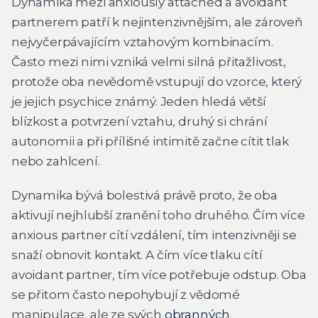
Dynamika mezi anxiously attached a avoidant
partnerem patří k nejintenzivnějším, ale zároveň
nejvyčerpávajícím vztahovým kombinacím.
Často mezi nimi vzniká velmi silná přitažlivost,
protože oba nevědomě vstupují do vzorce, který
je jejich psychice známý. Jeden hledá větší
blízkost a potvrzení vztahu, druhý si chrání
autonomii a při přílišné intimitě začne cítit tlak
nebo zahlcení.
Dynamika bývá bolestivá právě proto, že oba
aktivují nejhlubší zranění toho druhého. Čím více
anxious partner cítí vzdálení, tím intenzivněji se
snaží obnovit kontakt. A čím více tlaku cítí
avoidant partner, tím více potřebuje odstup. Oba
se přitom často nepohybují z vědomé
manipulace, ale ze svých
obranných