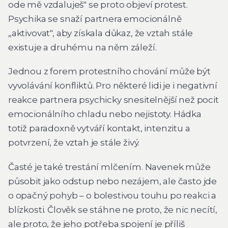
ode mě vzdaluješ" se proto objeví protest.
Psychika se snaží partnera emocionálně
„aktivovat", aby získala důkaz, že vztah stále
existuje a druhému na něm záleží.
Jednou z forem protestního chování může být
vyvolávání konfliktů. Pro některé lidi je i negativní
reakce partnera psychicky snesitelnější než pocit
emocionálního chladu nebo nejistoty. Hádka
totiž paradoxně vytváří kontakt, intenzitu a
potvrzení, že vztah je stále živý.
Časté je také trestání mlčením. Navenek může
působit jako odstup nebo nezájem, ale často jde
o opačný pohyb – o bolestivou touhu po reakci a
blízkosti. Člověk se stáhne ne proto, že nic necítí,
ale proto, že jeho potřeba spojení je příliš