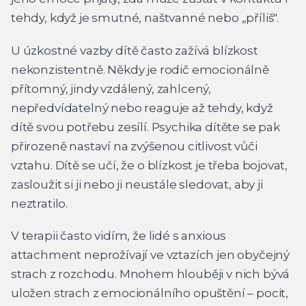
tehdy, když je smutné, naštvanné nebo „příliš".
U úzkostné vazby dítě často zažívá blízkost
nekonzistentně. Někdy je rodič emocionálně
přítomný, jindy vzdálený, zahlcený,
nepředvídatelný nebo reaguje až tehdy, když
dítě svou potřebu zesílí. Psychika dítěte se pak
přirozeně nastaví na zvýšenou citlivost vůči
vztahu. Dítě se učí, že o blízkost je třeba bojovat,
zasloužit si ji nebo ji neustále sledovat, aby ji
neztratilo.
V terapii často vidím, že lidé s anxious
attachment neprožívají ve vztazích jen obyčejný
strach z rozchodu. Mnohem hlouběji v nich bývá
uložen strach z emocionálního opuštění – pocit,