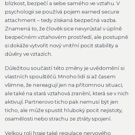
blízkost, bezpečí a sebe samého ve vztahu. V
psychologii se používá pojem earned secure
attachment – tedy získaná bezpečná vazba.
Znamená to, že člověk sice nevyrůstal v úplně
bezpečném vztahovém prostředí, ale postupně
si dokáže vytvořit nový vnitřní pocit stability a
důvěry ve vztazích.
Důležitou součástí této změny je uvědomění si
vlastních spouštěčů. Mnoho lidí si až časem
všimne, že nereagují jen na přítomnou situaci,
ale také na stará vztahová zranění, která se v nich
aktivují. Partnerovo ticho pak nemusí být jen
ticho, ale může spustit hluboký pocit nejistoty,
osamělosti nebo strachu ze ztráty spojení.
Velkou roli hraje také regulace nervového