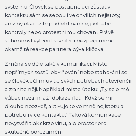
systému. Člověk se postupně učí zůstat v
kontaktu sám se sebou i ve chvílích nejistoty,
aniž by okamžitě podlehl panice, potřebě
kontroly nebo protestnímu chování. Právě
schopnost vytvořit si vnitřní bezpečí mimo
okamžité reakce partnera bývá klíčová.
Změna se děje také v komunikaci. Místo
nepřímých testů, obviňování nebo stahování se
se člověk učí mluvit o svých potřebách otevřeněji
a zranitelněji. Například místo útoku: „Ty se o mě
vůbec nezajímáš," dokáže říct: „Když se mi
dlouho neozveš, aktivuje to ve mně nejistotu a
potřebuji více kontaktu." Taková komunikace
nevytváří tlak skrze vinu, ale prostor pro
skutečné porozumění.