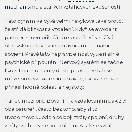
mechanismů
a starých vztahových zkušeností.
Tato dynamika bývá velmi návyková také proto,
že střídá blízkost a vzdálení. Když se avoidant
partner znovu přiblíží, anxious člověk zažívá
obrovskou úlevu a intenzivní emocionální
spojení. Právě tato nepravidelnost vytváří silné
psychické připoutání. Nervový systém se začne
fixovat na momenty dostupnosti a vztah se
může prožívat velmi intenzivně, i když zároveň
přináší hodně bolesti a nejistoty.
Tanec mezi přibližováním a vzdalováním pak živí
oba partneři, často bez toho, aby si to
uvědomovali. Jeden se bojí ztráty spojení, druhý
ztráty svobody nebo zahlcení. A tak se vztah