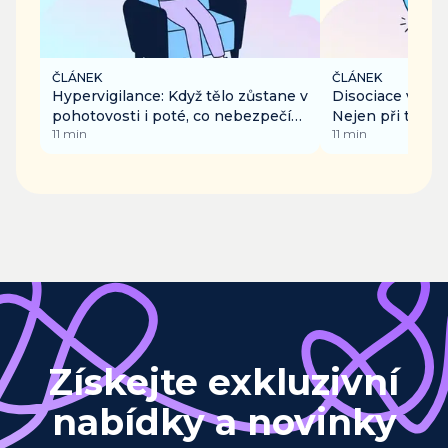
ČLÁNEK
ČLÁNEK
Hypervigilance: Když tělo zůstane v
Disociace v kaž
pohotovosti i poté, co nebezpečí
Nejen při trauma
11
min
11
min
pominulo
nudě či přetížen
Získejte exkluzivní
nabídky a novinky