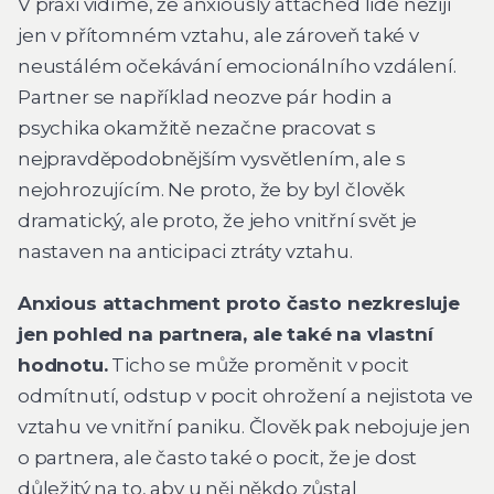
V praxi vidíme, že anxiously attached lidé nežijí
jen v přítomném vztahu, ale zároveň také v
neustálém očekávání emocionálního vzdálení.
Partner se například neozve pár hodin a
psychika okamžitě nezačne pracovat s
nejpravděpodobnějším vysvětlením, ale s
nejohrozujícím. Ne proto, že by byl člověk
dramatický, ale proto, že jeho vnitřní svět je
nastaven na anticipaci ztráty vztahu.
Anxious attachment proto často nezkresluje
jen pohled na partnera, ale také na vlastní
hodnotu.
Ticho se může proměnit v pocit
odmítnutí, odstup v pocit ohrožení a nejistota ve
vztahu ve vnitřní paniku. Člověk pak nebojuje jen
o partnera, ale často také o pocit, že je dost
důležitý na to, aby u něj někdo zůstal