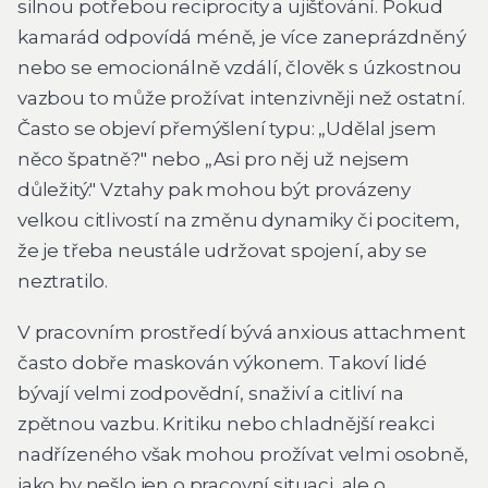
silnou potřebou reciprocity a ujišťování. Pokud
kamarád odpovídá méně, je více zaneprázdněný
nebo se emocionálně vzdálí, člověk s úzkostnou
vazbou to může prožívat intenzivněji než ostatní.
Často se objeví přemýšlení typu: „Udělal jsem
něco špatně?" nebo „Asi pro něj už nejsem
důležitý." Vztahy pak mohou být provázeny
velkou citlivostí na změnu dynamiky či pocitem,
že je třeba neustále udržovat spojení, aby se
neztratilo.
V pracovním prostředí bývá anxious attachment
často dobře maskován výkonem. Takoví lidé
bývají velmi zodpovědní, snaživí a citliví na
zpětnou vazbu. Kritiku nebo chladnější reakci
nadřízeného však mohou prožívat velmi osobně,
jako by nešlo jen o pracovní situaci, ale o