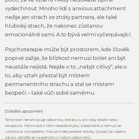
vydechnout. Mnoho lidí s anxious attachment
nežije jen strach ze ztráty partnera, ale také
hluboký strach, že nakonec zůstanou
emocionálně sami. A to bývá velmi vyčerpávající.
Psychoterapie může být prostorem, kde člověk
poprvé zažije, že blízkost nemusí bolet ani být
neustále nejistá. Nejde o to „nebýt citlivý", ale o
to, aby vztah přestal být místem
permanentního strachu a stal se místem
bezpečí – také vůči sobě samému.
Důležité upozornění:
Tento text nenahrazuje odbornou literaturu ani rady lékaře nebo
terapeuta. Informace v něm obsažené jsou zobecněné a nemusí se
vztahovat na každého. Pokud máte jakékoli otázky týkající se vašeho
zdraví, obraťte se na jednoho z našich odborníků.