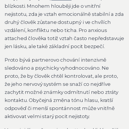
blízkosti. Mnohem hlouběji jde o vnitřní
nejistotu, zda je vztah emocionálně stabilní a zda
druhý člověk zůstane dostupný i ve chvílích
vzdálení, konfliktu nebo ticha. Pro anxious
attached člověka totiž vztah často nepředstavuje
jen lásku, ale také základní pocit bezpečí.
Proto bývá partnerovo chování intenzivně
sledováno a psychicky vyhodnocováno. Ne
proto, že by člověk chtěl kontrolovat, ale proto,
že jeho nervový systém se snaží co nejdříve
zachytit možné známky odmítnutí nebo ztráty
kontaktu. Obyčejná změna tónu hlasu, kratší
odpověď či menší spontánnost může vnitřně
aktivovat velmi starý pocit nejistoty.