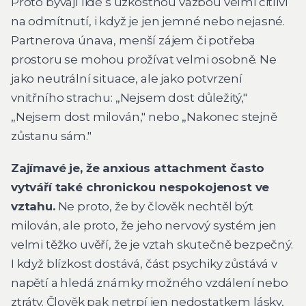
Proto bývají lidé s úzkostnou vazbou velmi citliví
na odmítnutí, i když je jen jemné nebo nejasné.
Partnerova únava, menší zájem či potřeba
prostoru se mohou prožívat velmi osobně. Ne
jako neutrální situace, ale jako potvrzení
vnitřního strachu: „Nejsem dost důležitý,"
„Nejsem dost milován," nebo „Nakonec stejně
zůstanu sám."
Zajímavé je, že anxious attachment často
vytváří také chronickou nespokojenost ve
vztahu.
Ne proto, že by člověk nechtěl být
milován, ale proto, že jeho nervový systém jen
velmi těžko uvěří, že je vztah skutečně bezpečný.
I když blízkost dostává, část psychiky zůstává v
napětí a hledá známky možného vzdálení nebo
ztráty. Člověk pak netrpí jen nedostatkem lásky,