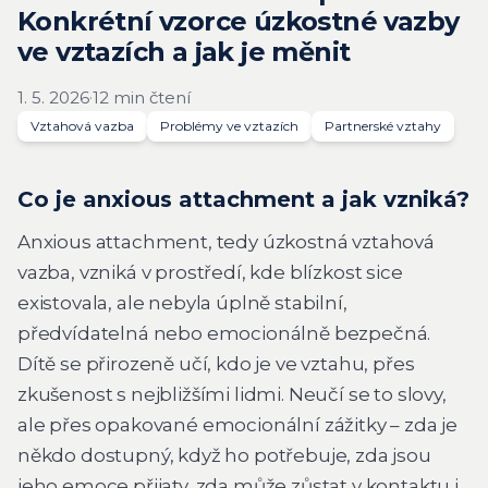
Konkrétní vzorce úzkostné vazby
ve vztazích a jak je měnit
1. 5. 2026
·
12 min čtení
Vztahová vazba
Problémy ve vztazích
Partnerské vztahy
Co je anxious attachment a jak vzniká?
Anxious attachment, tedy úzkostná vztahová
vazba, vzniká v prostředí, kde blízkost sice
existovala, ale nebyla úplně stabilní,
předvídatelná nebo emocionálně bezpečná.
Dítě se přirozeně učí, kdo je ve vztahu, přes
zkušenost s nejbližšími lidmi. Neučí se to slovy,
ale přes opakované emocionální zážitky – zda je
někdo dostupný, když ho potřebuje, zda jsou
jeho emoce přijaty, zda může zůstat v kontaktu i