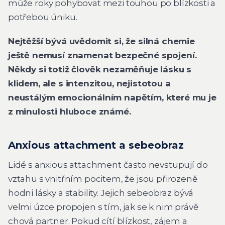
může roky pohybovat mezi touhou po blízkosti a
potřebou úniku.
Nejtěžší bývá uvědomit si, že silná chemie
ještě nemusí znamenat bezpečné spojení.
Někdy si totiž člověk nezaměňuje lásku s
klidem, ale s intenzitou, nejistotou a
neustálým emocionálním napětím, které mu je
z minulosti hluboce známé.
Anxious attachment a sebeobraz
Lidé s anxious attachment často nevstupují do
vztahu s vnitřním pocitem, že jsou přirozeně
hodni lásky a stability. Jejich sebeobraz bývá
velmi úzce propojen s tím, jak se k nim právě
chová partner. Pokud cítí blízkost, zájem a