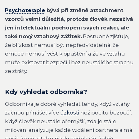
Psychoterapie
bývá při změně attachment
vzorců velmi důležitá, protože člověk nezažívá
jen intelektuální pochopení svých reakcí, ale
také nový vztahový zážitek.
Postupně zjišťuje,
že blízkost nemusí být nepředvídatelná, že
emoce nemusí vést k opuštění a že ve vztahu
může existovat bezpečí i bez neustálého strachu
ze ztráty.
Kdy vyhledat odborníka?
Odborníka je dobré vyhledat tehdy, když vztahy
začnou přinášet více
úzkosti
než pocitu bezpečí.
Když člověk neustále přemýšlí, zda je stále
milován, analyzuje každé vzdálení partnera a má
pocit, že ve vztahu nikdy nedokáže úplně