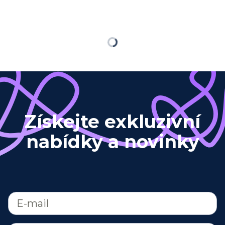
Načítám…
Získejte exkluzivní
nabídky a novinky