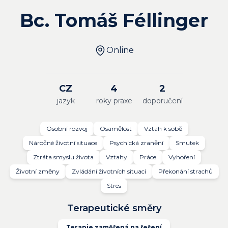
Bc. Tomáš Féllinger
Online
CZ
4
2
jazyk
roky praxe
doporučení
Osobní rozvoj
Osamělost
Vztah k sobě
Náročné životní situace
Psychická zranění
Smutek
Ztráta smyslu života
Vztahy
Práce
Vyhoření
Životní změny
Zvládání životních situací
Překonání strachů
Stres
Terapeutické směry
Terapie zaměřená na řešení