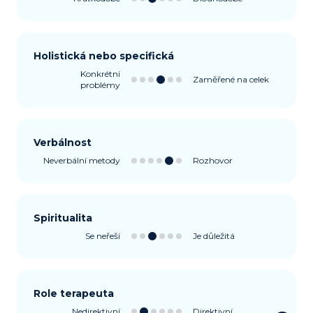
Holistická nebo specifická
Konkrétní
Zaměřené na celek
problémy
Verbálnost
Neverbální metody
Rozhovor
Spiritualita
Se neřeší
Je důležitá
Role terapeuta
Nedirektivní
Direktivní