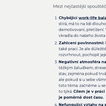
Mezi nejčastější spouštěč
Chybějící
work-life bal
stírá, má to na lidi dlou
demotivovaní, přetížení.
vkradla do našeho života
Zahlcení povinnostmi:
také prací. Je ale důležit
rozvrhnout, pochopit jej
Negativní atmosféra na 
těžkým žaludkem, stresem
stav, zejména pokud trvá
ale pokud si u sebe všim
toto téma: začněme u se
to týká.
Cílem je v práci
je poměrně dost času.
Nefungující vztahy na p