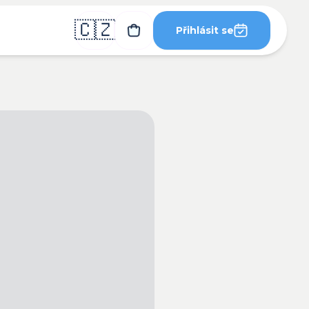
🇨🇿
Přihlásit se