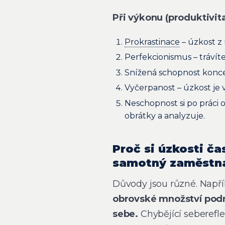
Při výkonu (produktivita
Prokrastinace
– úzkost z
Perfekcionismus – trávíte
Snížená schopnost konce
Vyčerpanost – úzkost je v
Neschopnost si po práci 
obrátky a analyzuje.
Proč si úzkosti č
samotný zaměstn
Důvody jsou různé. Napří
obrovské množství podně
sebe.
Chybějící seberefl