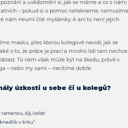
zpoznání a uvědomění si, jak se máme a co s námi
 ostatních – pokud si o pomoc neřekneme, nemusím
elé nám neumí číst myšlenky. A ani to není jejich
síme masku, přes kterou kolegové nevidí, jak se
také o to, že práce je prací a mnoho lidí tam nechce
 oblast. To nám však může být na škodu, právě v
lega – nebo my sami – necítíme dobře.
nály úzkosti u sebe či u kolegů?
ramenou, šíji, čelisti
„knedlík v krku“