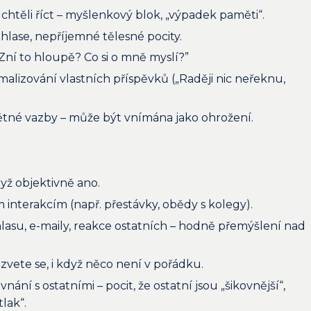
chtěli říct – myšlenkový blok, „výpadek paměti“.
 hlase, nepříjemné tělesné pocity.
ní to hloupě? Co si o mně myslí?”
malizování vlastních příspěvků („Raději nic neřeknu,
tné vazby – může být vnímána jako ohrožení.
dyž objektivně ano.
interakcím (např. přestávky, obědy s kolegy).
hlasu, e-maily, reakce ostatních – hodně přemýšlení nad
ozvete se, i když něco není v pořádku.
ání s ostatními – pocit, že ostatní jsou „šikovnější“,
tlak“.