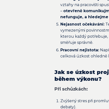
vztahy na pracovišti spust
–
otevřeně komunikujm
nefunguje, a hledejme
Nejasnost očekávání:
Te
vymezenými povinnostmi
kterou každý potřebuje, a
směřuje správně.
Pracovní nejistota:
Např
celková úzkost ohledně b
Jak se úzkost pro
během výkonu?
Při schůzkách:
Zvýšený stres při promlu
debaty).