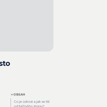
sto
OBSAH
Co je úzkost a jak se liší
od běžného stresu?