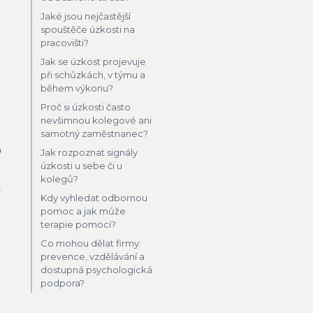
Jaké jsou nejčastější
spouštěče úzkosti na
pracovišti?
Jak se úzkost projevuje
při schůzkách, v týmu a
během výkonu?
Proč si úzkosti často
nevšimnou kolegové ani
samotný zaměstnanec?
o
Jak rozpoznat signály
úzkosti u sebe či u
kolegů?
y
Kdy vyhledat odbornou
pomoc a jak může
terapie pomoci?
Co mohou dělat firmy:
prevence, vzdělávání a
dostupná psychologická
podpora?