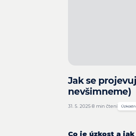
Jak se projevuje
nevšimneme)
31. 5. 2025
·
8 min čtení
Úzkostn
Co je úzkost a jak