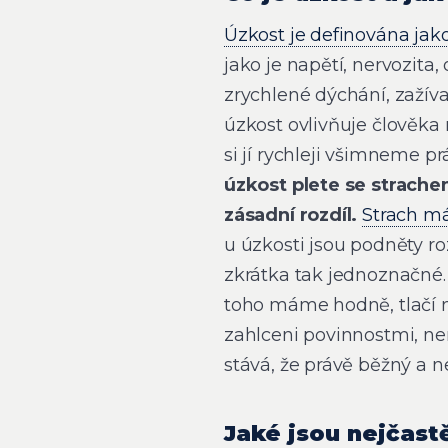
Úzkost je definována jak
jako je napětí, nervozita,
zrychlené dýchání, zažíva
úzkost ovlivňuje člověka 
si jí rychleji všimneme p
úzkost plete se strachem
zásadní rozdíl.
Strach m
u úzkosti jsou podněty roz
zkrátka tak jednoznačné
toho máme hodně, tlačí n
zahlceni povinnostmi, n
stává, že právě běžný a n
Jaké jsou nejčastě