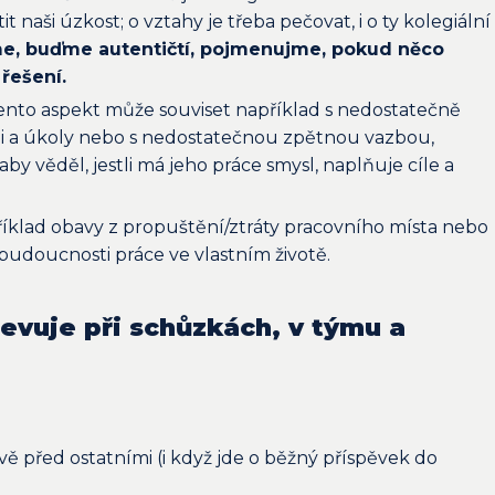
it naši úzkost; o vztahy je třeba pečovat, i o ty kolegiální
e, buďme autentičtí, pojmenujme, pokud něco
 řešení.
nto aspekt může souviset například s nedostatečně
 a úkoly nebo s nedostatečnou zpětnou vazbou,
by věděl, jestli má jeho práce smysl, naplňuje cíle a
íklad obavy z propuštění/ztráty pracovního místa nebo
udoucnosti práce ve vlastním životě.
jevuje při schůzkách, v týmu a
vě před ostatními (i když jde o běžný příspěvek do