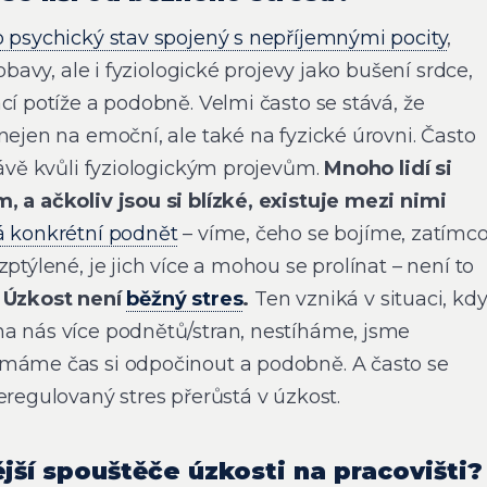
o psychický stav spojený s nepříjemnými pocity
,
 obavy, ale i fyziologické projevy jako bušení srdce,
cí potíže a podobně. Velmi často se stává, že
nejen na emoční, ale také na fyzické úrovni. Často
rávě kvůli fyziologickým projevům.
Mnoho lidí si
, a ačkoliv jsou si blízké, existuje mezi nimi
á konkrétní podnět
– víme, čeho se bojíme, zatímc
ptýlené, je jich více a mohou se prolínat – není to
.
Úzkost není
běžný stres
.
Ten vzniká v situaci, kd
a nás více podnětů/stran, nestíháme, jsme
emáme čas si odpočinout a podobně. A často se
eregulovaný stres přerůstá v úzkost.
jší spouštěče úzkosti na pracovišti?