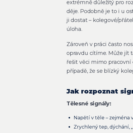
extrémně důležitý pro ro
děje. Podobně je to i u
ji dostat – kolegové/přát
úloha.
Zároveň v práci často no
opravdu cítíme. Může jít 
řešit věci mimo pracovní
případě, že se blízký ko
Jak rozpoznat sig
Tělesné signály:
Napětí v těle – zejména v 
Zrychlený tep, dýchání, 