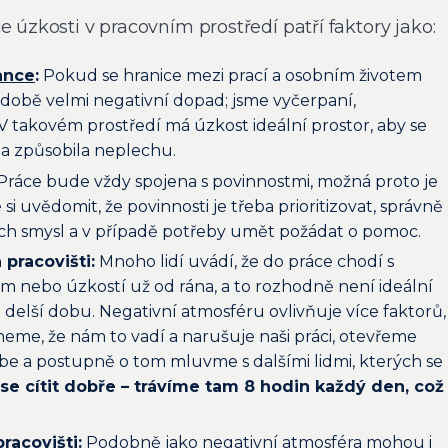
e úzkosti v pracovním prostředí patří faktory jako:
ance
:
Pokud se hranice mezi prací a osobním životem
hodobě velmi negativní dopad; jsme vyčerpaní,
 V takovém prostředí má úzkost ideální prostor, aby se
 a způsobila neplechu.
Práce bude vždy spojena s povinnostmi, možná proto je
é si uvědomit, že povinnosti je třeba prioritizovat, správně
ich smysl a v případě potřeby umět požádat o pomoc.
pracovišti:
Mnoho lidí uvádí, že do práce chodí s
 nebo úzkostí už od rána, a to rozhodně není ideální
 delší dobu. Negativní atmosféru ovlivňuje více faktorů,
neme, že nám to vadí a narušuje naši práci, otevřeme
be a postupně o tom mluvme s dalšími lidmi, kterých se
 se cítit dobře – trávíme tam 8 hodin každý den, což
racovišti:
Podobně jako negativní atmosféra mohou i