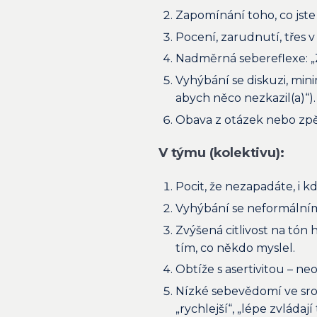
Zapomínání toho, co jste 
Pocení, zarudnutí, třes v
Nadměrná sebereflexe: „Z
Vyhýbání se diskuzi, mini
abych něco nezkazil(a)“).
Obava z otázek nebo zpě
V týmu (kolektivu):
Pocit, že nezapadáte, i k
Vyhýbání se neformálním 
Zvýšená citlivost na tón 
tím, co někdo myslel.
Obtíže s asertivitou – ne
Nízké sebevědomí ve srovn
„rychlejší“, „lépe zvládají 