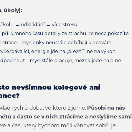
, úkoly):
 úkolu → odkládání → více stresu.
 příliš mnoho času detaily ze strachu, že něco pokazíte.
ntrace – myšlenky neustále odbíhají k obavám.
yčerpávající, energie jde na „přežití“, ne na výkon.
odpočinout – mysl stále pracuje, mozek jede na plné
asto nevšimnou kolegové ani
anec?
klad rychlá doba, ve které žijeme.
Působí na nás
tů a často se v nich ztrácíme a neslyšíme sami
exe a čas, který bychom měli věnovat sobě, je