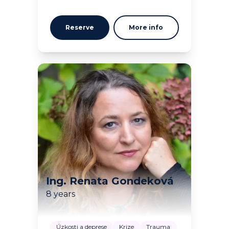
Reserve
More info
Ing. Renata Gondeková
8 years
Úzkosti a deprese
Krize
Trauma