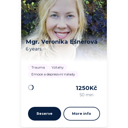
Mgr. Veronika Ešnerová
6 years
Trauma
Vztahy
Emoce a depresivní nálady
1250
Kč
Loading
50 min
Reserve
More info