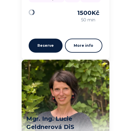
1500
Kč
Loading
50 min
Reserve
More info
Mgr. Ing. Lucie
Geldnerová DiS