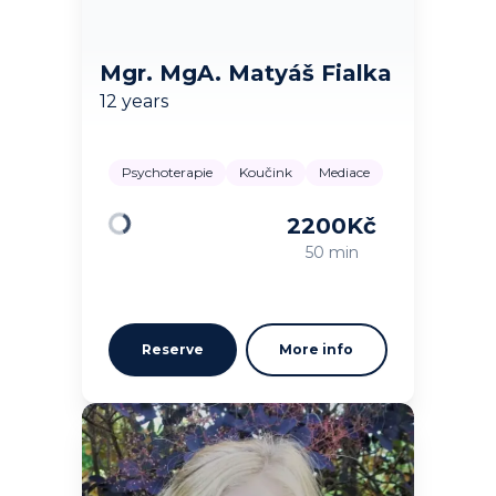
Mgr. MgA. Matyáš Fialka
12 years
Psychoterapie
Koučink
Mediace
2200
Kč
Loading
50 min
Reserve
More info