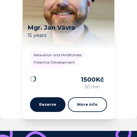
Mgr. Jan Vávra
15 years
Relaxation and Mindfulness
Potential Development
Self-acceptance
1500
Kč
Loading
50 min
Reserve
More info