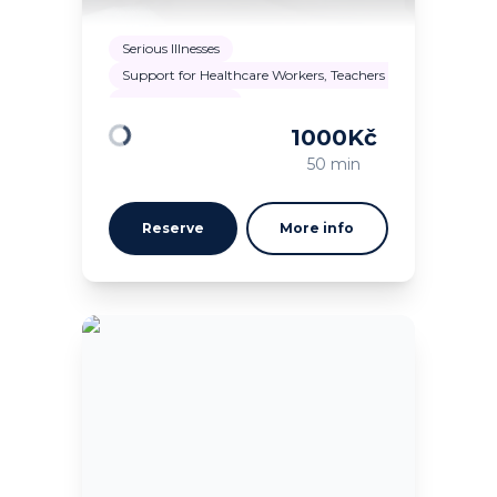
Serious Illnesses
Support for Healthcare Workers, Teachers and Critical Prof
Mental Disorders
1000
Kč
Loading
50 min
Reserve
More info