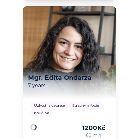
Mgr. Edita Ondarza
7 years
Úzkosti a deprese
Strachy a fobie
Koučink
1200
Kč
Loading
60 min