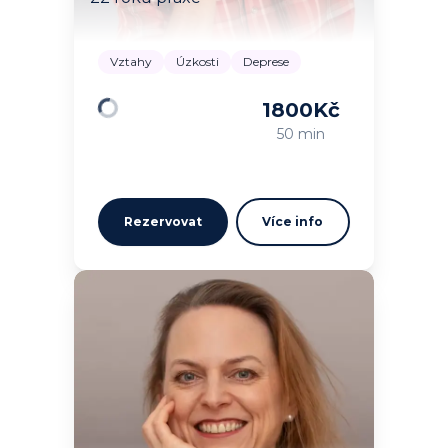
Vztahy
Úzkosti
Deprese
1800
Kč
Načítám…
50 min
Rezervovat
Více info