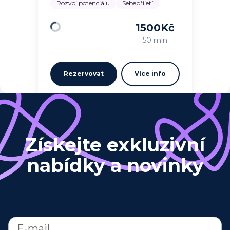
Rozvoj potenciálu
Sebepřijetí
1500
Kč
Načítám…
50 min
Rezervovat
Více info
Získejte exkluzivní
nabídky a novinky