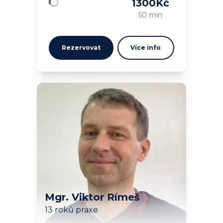
1300
Kč
Načítám…
50 min
Rezervovat
Více info
Mgr. Viktor Rímeš
13 roků praxe