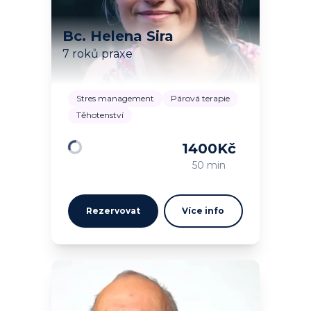
Bc. Helena Sira
7 roků praxe
Stres management
Párová terapie
Těhotenství
1400
Kč
Načítám…
50 min
Rezervovat
Více info