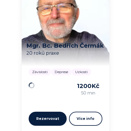
Mgr. Bc. Bedřich Čermák
20 roků praxe
Závislosti
Deprese
Uzkosti
1200
Kč
Načítám…
50 min
Rezervovat
Více info