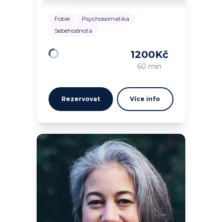
Fobie
Psychosomatika
Sebehodnota
1200
Kč
Načítám…
60 min
Rezervovat
Více info