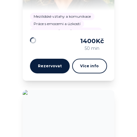
Mezilidské vztahy a komunikace
Práce s emocemi a úzkostí
Zvládání náročných životních situací
1400
Kč
Načítám…
50 min
Rezervovat
Více info