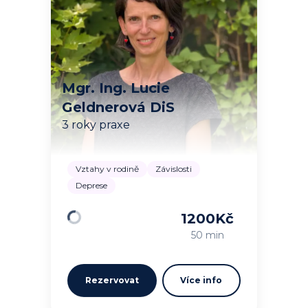
Mgr. Ing. Lucie
Geldnerová DiS
3 roky praxe
Vztahy v rodině
Závislosti
Deprese
1200
Kč
Načítám…
50 min
Rezervovat
Více info