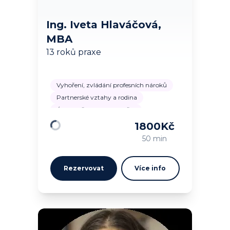
Ing. Iveta Hlaváčová,
MBA
13 roků praxe
Vyhoření, zvládání profesních nároků
Partnerské vztahy a rodina
Úzkostně depresivní ladění
1800
Kč
Načítám…
50 min
Rezervovat
Více info