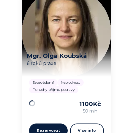
Mgr. Olga Koubská
6 roků praxe
Sebevědomí
Neplodnost
Poruchy příjmu potravy
1100
Kč
Načítám…
50 min
Rezervovat
Více info