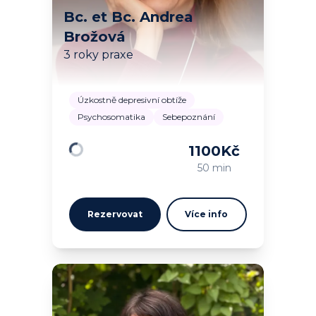
Bc. et Bc. Andrea
Brožová
3 roky praxe
Úzkostně depresivní obtíže
Psychosomatika
Sebepoznání
1100
Kč
Načítám…
50 min
Rezervovat
Více info