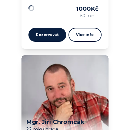
1000
Kč
Načítám…
50 min
Rezervovat
Více info
Mgr. Jiří Chromčák
22 roků praxe