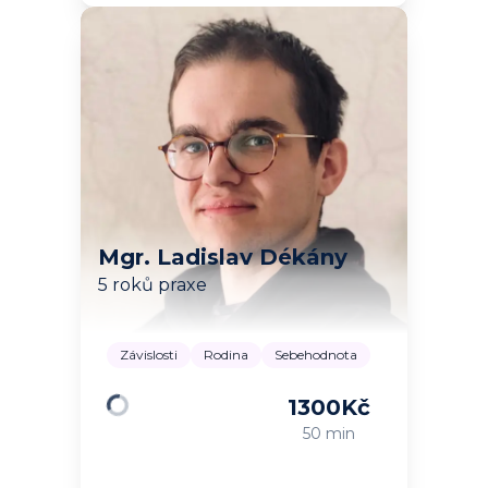
Mgr. Ladislav Dékány
5 roků praxe
Závislosti
Rodina
Sebehodnota
1300
Kč
Načítám…
50 min