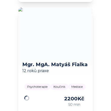
Mgr. MgA. Matyáš Fialka
12 roků praxe
Psychoterapie
Koučink
Mediace
2200
Kč
Načítám…
50 min