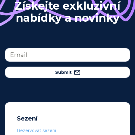
Získejte exkluzivní
nabídky a novinky
Submit
Sezení
Rezervovat sezení