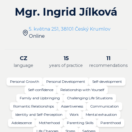
Mgr. Ingrid Jílková
5. května 251, 38101 Český Krumlov
Online
CZ
15
11
language
years of practice
recommendations
Personal Growth
Personal Development
Self-development
Self-confidence
Relationship with Yourself
Family and Upbringing
Challenging Life Situations
Romantic Relationships
Assertiveness
Communication
Identity and Self-Perception
Work
Mental exhaustion
Adolescence
Motherhood
Parenting Skills
Parenthood
Life Changes
Stress
Sadness