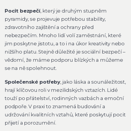
Pocit bezpečí
, který je druhým stupněm
pyramidy, se projevuje potřebou stability,
zdravotního zajištění a ochrany před
nebezpečím. Mnoho lidí volí zaměstnání, které
jim poskytne jistotu, a to i na úkor kreativity nebo
nižšího platu. Stejně důležité je sociální bezpečí –
vědomí, že máme podporu blízkých a můžeme
se na ně spolehnout.
Společenské potřeby
, jako láska a sounáležitost,
hrají klíčovou roli v mezilidských vztazích. Lidé
touží po přátelství, rodinných vazbách a emoční
podpoře. V praxi to znamená budování a
udržování kvalitních vztahů, které poskytují pocit
přijetí a porozumění.