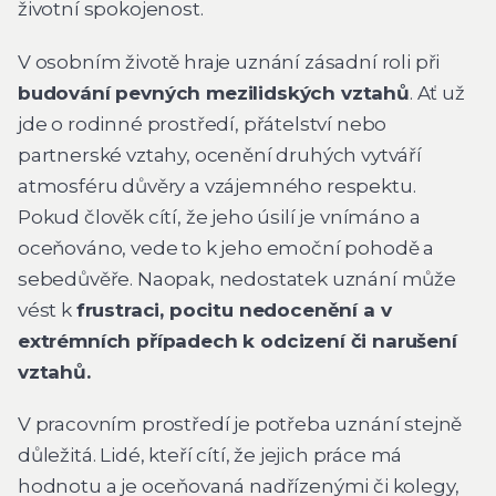
životní spokojenost.
V osobním životě hraje uznání zásadní roli při
budování pevných mezilidských vztahů
. Ať už
jde o rodinné prostředí, přátelství nebo
partnerské vztahy, ocenění druhých vytváří
atmosféru důvěry a vzájemného respektu.
Pokud člověk cítí, že jeho úsilí je vnímáno a
oceňováno, vede to k jeho emoční pohodě a
sebedůvěře. Naopak, nedostatek uznání může
vést k
frustraci, pocitu nedocenění a v
extrémních případech k odcizení či narušení
vztahů.
V pracovním prostředí je potřeba uznání stejně
důležitá. Lidé, kteří cítí, že jejich práce má
hodnotu a je oceňovaná nadřízenými či kolegy,