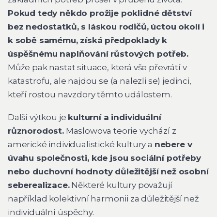
Pokud tedy někdo prožije poklidné dětství
bez nedostatků, s láskou rodičů, úctou okolí i
k sobě samému, získá předpoklady k
úspěšnému naplňování růstových potřeb.
Může pak nastat situace, která vše převrátí v
katastrofu, ale najdou se (a nalezli se) jedinci,
kteří rostou navzdory těmto událostem.
Další výtkou je
kulturní a individuální
různorodost.
Maslowova teorie vychází z
americké individualistické kultury a
nebere v
úvahu společnosti, kde jsou sociální potřeby
nebo duchovní hodnoty důležitější než osobní
seberealizace.
Některé kultury považují
například kolektivní harmonii za důležitější než
individuální úspěchy.