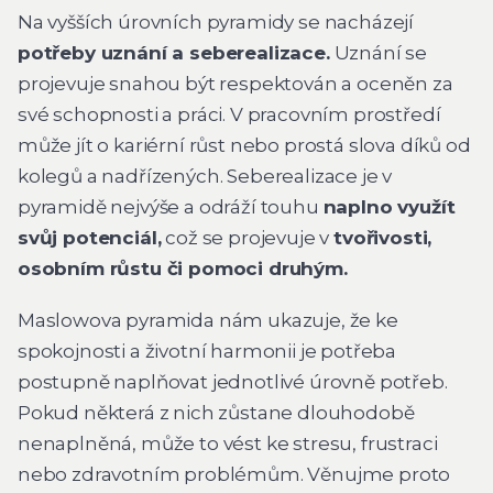
Na vyšších úrovních pyramidy se nacházejí
potřeby uznání a seberealizace.
Uznání se
projevuje snahou být respektován a oceněn za
své schopnosti a práci. V pracovním prostředí
může jít o kariérní růst nebo prostá slova díků od
kolegů a nadřízených. Seberealizace je v
pyramidě nejvýše a odráží touhu
naplno využít
svůj potenciál,
což se projevuje v
tvořivosti,
osobním růstu či pomoci druhým.
Maslowova pyramida nám ukazuje, že ke
spokojnosti a životní harmonii je potřeba
postupně naplňovat jednotlivé úrovně potřeb.
Pokud některá z nich zůstane dlouhodobě
nenaplněná, může to vést ke stresu, frustraci
nebo zdravotním problémům. Věnujme proto