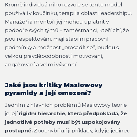
Kromě individuálního rozvoje se tento model
používá i v koučinku, terapii a oblasti leadershipu.
Manažeři a mentoři jej mohou uplatnit v
podpoře svých týmů – zaměstnanci, kteří cítí, že
jsou respektováni, mají stabilní pracovní
podmínky a možnost „prosadit se“, budou s
velkou pravděpodobností motivovaní,
angažovaní a velmi výkonní.
Jaké jsou kritiky Maslowovy
pyramidy a její omezení?
Jedním z hlavních problémů Maslowovy teorie
je její
rigidní hierarchie, která předpokládá, že
jednotlivé potřeby musí být uspokojovány
postupně.
Zpochybňují ji příklady, kdy je jedinec