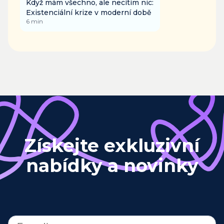
Když mám všechno, ale necítím nic:
Existenciální krize v moderní době
6
min
Získejte exkluzivní
nabídky a novinky