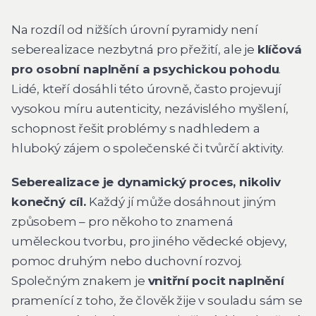
Na rozdíl od nižších úrovní pyramidy není
seberealizace nezbytná pro přežití, ale je
klíčová
pro osobní naplnění a psychickou pohodu
.
Lidé, kteří dosáhli této úrovně, často projevují
vysokou míru autenticity, nezávislého myšlení,
schopnost řešit problémy s nadhledem a
hluboký zájem o společenské či tvůrčí aktivity.
Seberealizace je dynamický proces, nikoliv
konečný cíl.
Každý jí může dosáhnout jiným
způsobem – pro někoho to znamená
uměleckou tvorbu, pro jiného vědecké objevy,
pomoc druhým nebo duchovní rozvoj.
Společným znakem je
vnitřní pocit naplnění
pramenící z toho, že člověk žije v souladu sám se