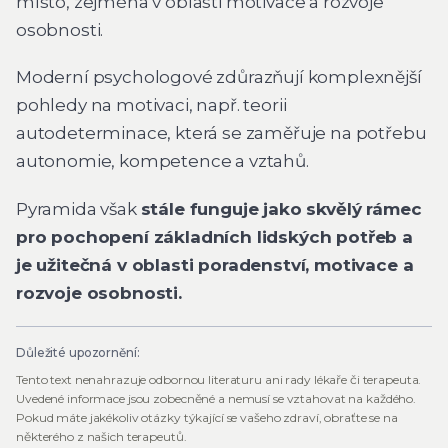
místo, zejména v oblasti motivace a rozvoje
osobnosti.
Moderní psychologové zdůrazňují komplexnější
pohledy na motivaci, např. teorii
autodeterminace, která se zaměřuje na potřebu
autonomie, kompetence a vztahů.
Pyramida však
stále funguje jako skvělý rámec
pro pochopení základních lidských potřeb a
je užitečná v oblasti poradenství, motivace a
rozvoje osobnosti.
Důležité upozornění:
Tento text nenahrazuje odbornou literaturu ani rady lékaře či terapeuta.
Uvedené informace jsou zobecněné a nemusí se vztahovat na každého.
Pokud máte jakékoliv otázky týkající se vašeho zdraví, obraťte se na
některého z našich terapeutů.