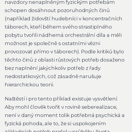
navzdory nenaplněným fyzickým potřebám
schopen dosáhnout pozoruhodných činů
(například židovští hudebníci v koncentračních
táborech, kteří během svého strastiplného
pobytu tvořili nádherná orchestrální díla a měli
možnost je společně s ostatními vězni
provozovat přímo v táborech). Podle kritiků bylo
těchto činů z oblasti růstových potřeb dosaženo
bez naplnění jakýchkoliv potřeb z řady
nedostatkových, což zásadně narušuje
hierarchickou teorii.
Naštěstí i pro tento příklad existuje vysvětlení.
Aby mohl člověk tvořit v rovině seberealizace,
není v daný moment tolik potřebná psychická a
fyzická pohoda, ale to, že si uspokojením
základních potřeb prošel v průběhu života.