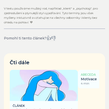
V textu používáme mužský rod, například „klient“ a „psycholog“, pro
zjednodušení a plynulejší styl vyjadřování. Tyto termíny jsou však
myšleny inkluzivně a vztahují se na všechny odborníky i klienty bez
ohledu na pohlaví. 💙
👍
👎
Pomohl ti tento článek?
Čti dále
ABECEDA
Motivace
4
min
ČLÁNEK