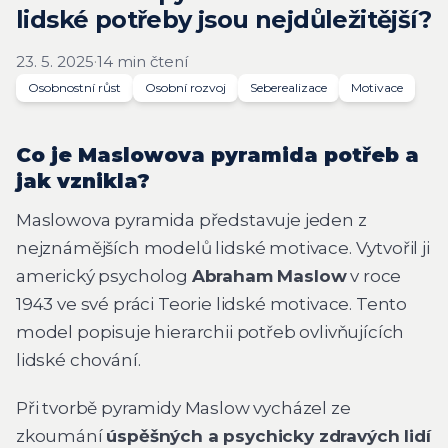
lidské potřeby jsou nejdůležitější?
23. 5. 2025
·
14 min čtení
Osobnostní růst
Osobní rozvoj
Seberealizace
Motivace
Co je Maslowova pyramida potřeb a
jak vznikla?
Maslowova pyramida představuje jeden z
nejznámějších modelů lidské motivace. Vytvořil ji
americký psycholog
Abraham Maslow
v roce
1943 ve své práci
Teorie lidské motivace
. Tento
model popisuje hierarchii potřeb ovlivňujících
lidské chování.
Při tvorbě pyramidy Maslow vycházel ze
zkoumání
úspěšných a psychicky zdravých lidí