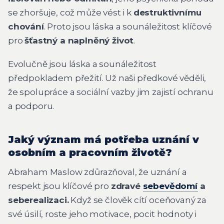
se zhoršuje, což může vést i k
destruktivnímu
chování
. Proto jsou láska a sounáležitost klíčové
pro
šťastný a naplněný život
.
Evolučně jsou láska a sounáležitost
předpokladem přežití. Už naši předkové věděli,
že spolupráce a sociální vazby jim zajistí ochranu
a podporu.
Jaký význam má potřeba uznání v
osobním a pracovním životě?
Abraham Maslow zdůrazňoval, že uznání a
respekt jsou klíčové pro
zdravé
sebevědomí
a
seberealizaci.
Když se člověk cítí oceňovaný za
své úsilí, roste jeho motivace, pocit hodnoty i