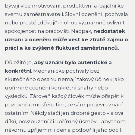
bývají více motivovaní, produktivní a loajální ke
svému zaměstnavateli. Slovní ocenění, pochvala
nebo prosté „děkuji“ mohou významně ovlivnit
spokojenost na pracovišti. Naopak,
nedostatek
uznání a ocenění může vést ke ztrátě zájmu o
práci a ke zvýšené fluktuaci zaměstnanců.
Důležité je,
aby uznání bylo autentické a
konkrétní
. Mechanické pochvaly bez
skutečného obsahu nemají takový účinek jako
upřímné ocenění konkrétní snahy nebo
výsledku. Zároveň každý člověk může přispět k
pozitivní atmosféře tím, že sám projeví uznání
ostatním. Někdy stačí jen drobné gesto – slova
díků, povzbuzení či upřímný úsměv – abychom
někomu zpříjemnili den a podpořili jeho pocit