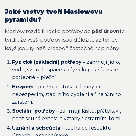
Jaké vrstvy tvoří Maslowovu
pyramidu?
Maslow rozdělil lidské potřeby do
pěti úrovní
a
tvrdil, že vyšší potřeby jsou důležité až tehdy,
když jsou ty nižší alespoň částečně naplněny.
Fyzické (základní) potřeby
– zahrnují jídlo,
vodu, vzduch, spánek a fyziologické funkce
potřebné k přežití.
Bezpečí
– potřeba jistoty, ochrany před
nebezpečím, stabilního bydlení a finančního
zajištění.
Sociální potřeby
– zahrnují lásku, přátelství,
pocit sounáležitosti a vztahy s ostatními lidmi.
Uznání a sebeúcta
– touha po respektu,
úspěchu a sebedůvěře.