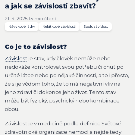
a jak se závislosti zbavit?
21. 4. 2025
·
15 min čtení
Návykové látky
Nelátkové závislosti
Spoluzávislost
Co je to závislost?
Závislost
je stav, kdy člověk nemůže nebo
nedokáže kontrolovat svou potřebu či chuť po
určité látce nebo po nějaké činnosti, a to i přesto,
že si je vědom toho, že to má negativní vliv na
jeho zdraví či dokonce jeho život. Tento stav
může být fyzický, psychický nebo kombinace
obou.
Závislost je v medicíně podle definice Světové
zdravotnické organizace nemocí a nejde tedy