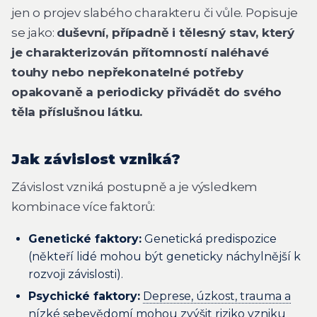
jen o projev slabého charakteru či vůle. Popisuje
se jako:
duševní, případně i tělesný stav, který
je charakterizován přítomností naléhavé
touhy nebo nepřekonatelné potřeby
opakovaně a periodicky přivádět do svého
těla příslušnou látku.
Jak závislost vzniká?
Závislost vzniká postupně a je výsledkem
kombinace více faktorů:
Genetické faktory:
Genetická predispozice
(někteří lidé mohou být geneticky náchylnější k
rozvoji závislosti).
Psychické faktory:
Deprese, úzkost, trauma a
nízké sebevědomí
mohou zvýšit riziko vzniku