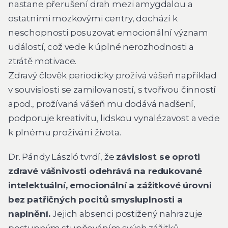
nastane přerušení drah mezi amygdalou a
ostatními mozkovými centry, dochází k
neschopnosti posuzovat emocionální význam
událostí, což vede k úplné nerozhodnosti a
ztrátě motivace.
Zdravý člověk periodicky prožívá vášeň například
v souvislosti se zamilovaností, s tvořivou činností
apod., prožívaná vášeň mu dodává nadšení,
podporuje kreativitu, lidskou vynalézavost a vede
k plnému prožívání života.
Dr. Pándy László tvrdí, že
závislost se oproti
zdravé vášnivosti odehrává na redukované
intelektuální, emocionální a zážitkové úrovni
bez patřičných pocitů smysluplnosti a
naplnění.
Jejich absenci postižený nahrazuje
postupným stupňováním svých zážitků.