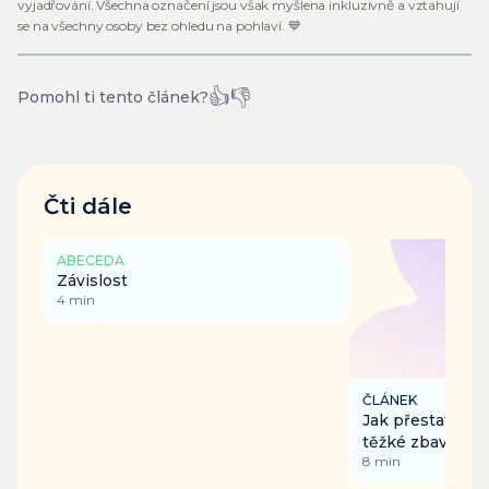
vyjadřování. Všechna označení jsou však myšlena inkluzivně a vztahují
se na všechny osoby bez ohledu na pohlaví. 💙
👍
👎
Pomohl ti tento článek?
Čti dále
ABECEDA
Závislost
4
min
ČLÁNEK
Jak přestat kouř
těžké zbavit se 
8
min
nikotinu?