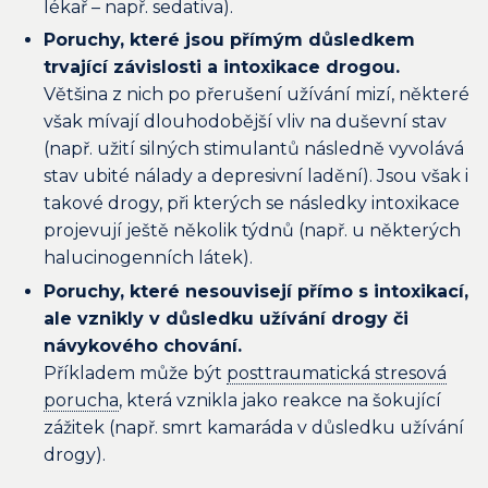
lékař – např. sedativa).
Poruchy, které jsou přímým důsledkem
trvající závislosti a intoxikace drogou.
Většina z nich po přerušení užívání mizí, některé
však mívají dlouhodobější vliv na duševní stav
(např. užití silných stimulantů následně vyvolává
stav ubité nálady a depresivní ladění). Jsou však i
takové drogy, při kterých se následky intoxikace
projevují ještě několik týdnů (např. u některých
halucinogenních látek).
Poruchy, které nesouvisejí přímo s intoxikací,
ale vznikly v důsledku užívání drogy či
návykového chování.
Příkladem může být
posttraumatická stresová
porucha
, která vznikla jako reakce na šokující
zážitek (např. smrt kamaráda v důsledku užívání
drogy).