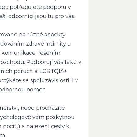
ebo potřebujete podporu v
ši odborníci jsou tu pro vás.
zované na různé aspekty
dováním zdravé intimity a
é komunikace, řešením
rozchodu. Podporují vás také v
uálních poruch a LGBTQIA+
týkáte se spoluzávislostí, i v
 odbornou pomoc.
tnerství, nebo procházíte
sychologové vám poskytnou
pocitů a nalezení cesty k
ům.