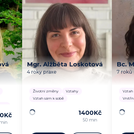
ová
Mgr. Alžběta Loskotová
Bc. 
4 roky praxe
7 roků
Životní změny
Vztahy
Vztah 
Vztah sám k sobě
Vnitřn
uací
1400
Kč
00
Kč
Načítám…
Načítá
50 min
 min