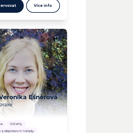
ervovat
Více info
Veronika Ešnerová
 praxe
ma
Vztahy
a depresivní nálady