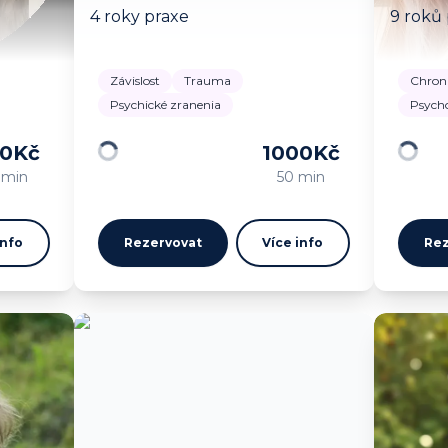
4 roky praxe
9 roků
Závislost
Trauma
Chron
Psychické zranenia
Psych
00
Kč
1000
Kč
Načítám…
Načítá
 min
50 min
info
Rezervovat
Více info
Rez