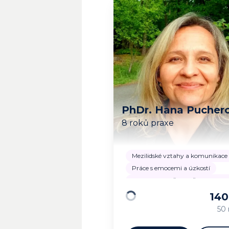
PhDr. Hana Pucher
8 roků praxe
Mezilidské vztahy a komunikace
Práce s emocemi a úzkostí
Zvládání náročných životních sit
14
Načítám…
50