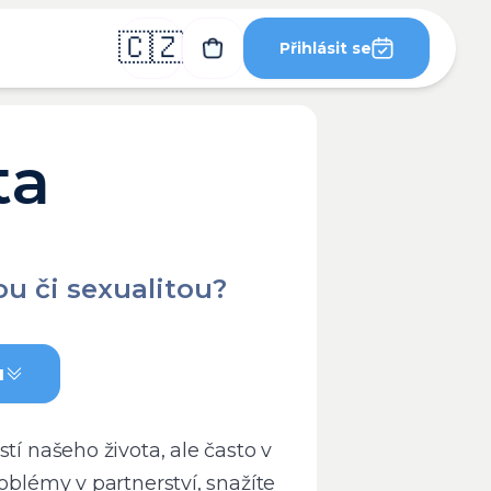
🇨🇿
Přihlásit se
ta
u či sexualitou?
u
tí našeho života, ale často v
oblémy v partnerství, snažíte