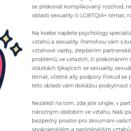
se překonat komplikovaný rozchod, n
oblasti sexuality či LGBTQIA+ témat, na
Na ksebe najdete psychology speciali
vztahů a sexuality. Pomohou vám s bu
vztahové vazby, zlepšením partnersk
problémů ve vztazích, či překonáním 
otázkách týkajících se sexuality, sex
témat, včetně ally podpory. Pokud se po
této oblasti vám dokážou poskytnout
Nezáleží na tom, zda jste single, v par
náročným obdobím ve vztahu. Naši p
bezpečný prostor pro zkoumání vašich 
spokojenějším a naplněnějším vztah