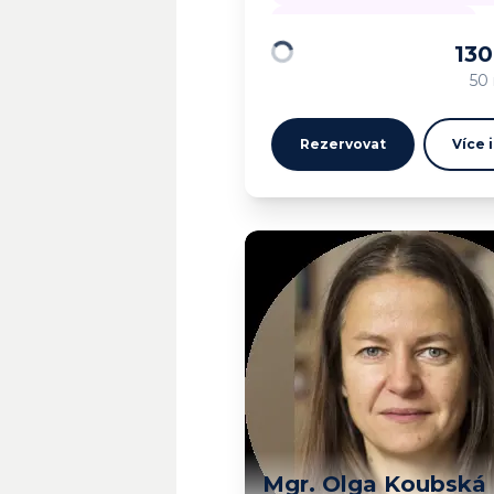
Vztahy a opakující se vzorce
13
Načítám…
50
Rezervovat
Více 
Mgr. Olga Koubská