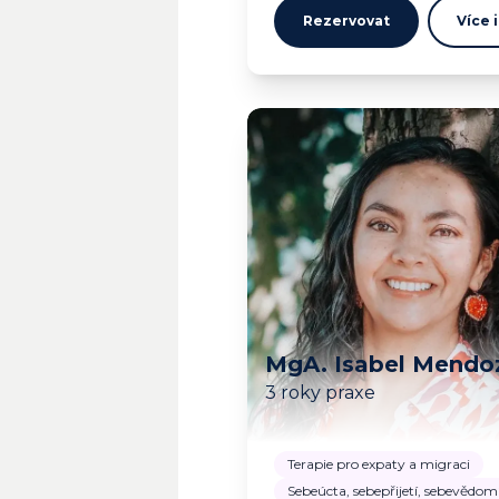
Rezervovat
Více 
MgA. Isabel Mendo
3 roky praxe
Terapie pro expaty a migraci
Sebeúcta, sebepřijetí, sebevědom