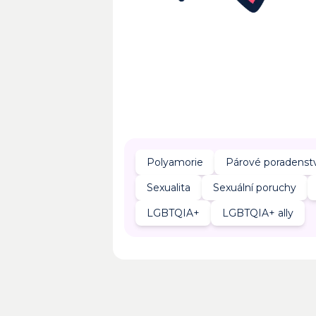
Polyamorie
Párové poradenstv
Sexualita
Sexuální poruchy
LGBTQIA+
LGBTQIA+ ally