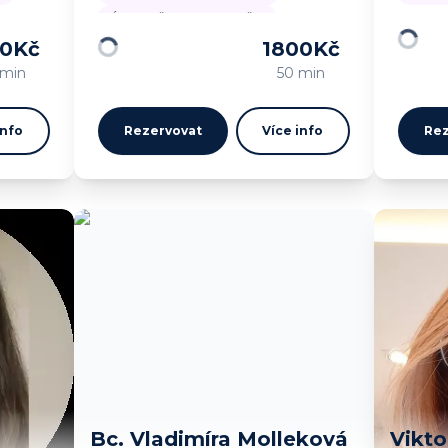
Úzkostně depresivní ladění
00
Kč
1800
Kč
Načítá
Načítám…
 min
50 min
info
Rezervovat
Více info
Rez
Bc. Vladimíra Molleková
Vikto