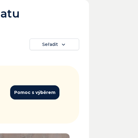
matu
Seřadit
Pomoc s výběrem