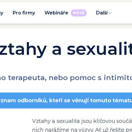
ny
Pro firmy
Webináře
Další
NOVÉ
ztahy a sexuali
o terapeuta, nebo pomoc s intimito
znam odborníků, kteří se věnují tomuto témat
Vztahy a sexualita jsou klíčovou součás
nich narážíme na výzvy. Ať už řešíte pr