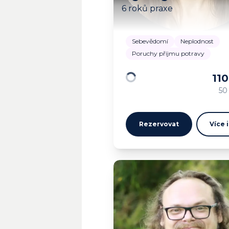
6 roků praxe
Sebevědomí
Neplodnost
Poruchy příjmu potravy
11
Načítám…
50
Rezervovat
Více 