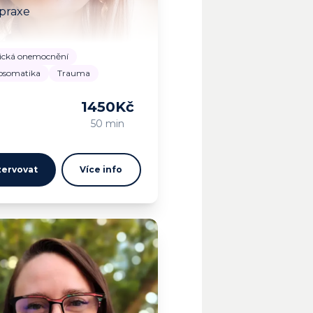
 praxe
ická onemocnění
osomatika
Trauma
1450
Kč
m…
50 min
ervovat
Více info