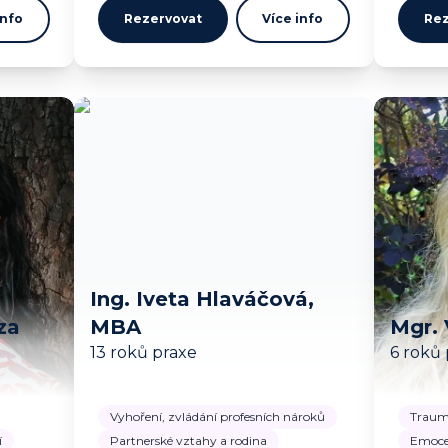
info
Rezervovat
Více info
Rez
Ing. Iveta Hlaváčová,
za
MBA
Mgr. 
13 roků praxe
6 roků
Vyhoření, zvládání profesních nároků
Trau
í
Partnerské vztahy a rodina
Emoce 