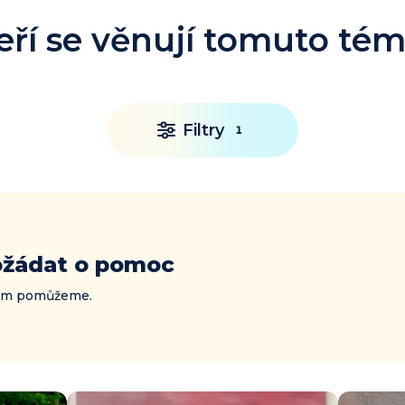
eří se věnují tomuto té
Filtry
1
ožádat o pomoc
vám pomůžeme.