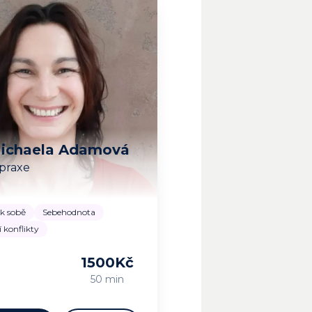
Michaela Adamová
 praxe
k sobě
Sebehodnota
í konflikty
1500
Kč
m…
50 min