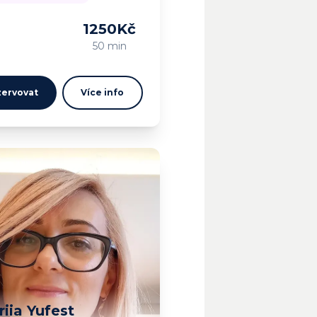
1250
Kč
m…
50 min
ervovat
Více info
riia Yufest