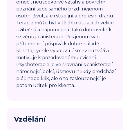
emocí, neuspokojivé vztahy a povrchní
poznání sebe samého brzdí nejenom
osobní život, ale i studijní a profesní dráhu.
Terapie může být v těchto situacích velice
užitečná a nápomocná. Jako dobrovolník
se věnuji canisterapii. Pes jenom svou
přítomností přispívá k dobré náladě
klienta, rychle vykouzlí úsměv na tváři a
motivuje k požadovanému cvičení.
Psychoterapie je ve srovnání s canisterapií
náročnější, delší, úsměvu někdy předchází
pláč nebo křik, ale o to zaslouženější je
potom užitek pro klienta.
Vzdělání