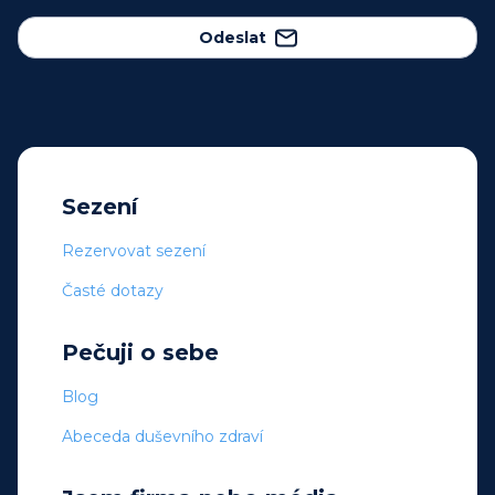
Odeslat
Sezení
Rezervovat sezení
Časté dotazy
Pečuji o sebe
Blog
Abeceda duševního zdraví