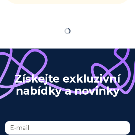
Načítám…
Získejte exkluzivní
nabídky a novinky