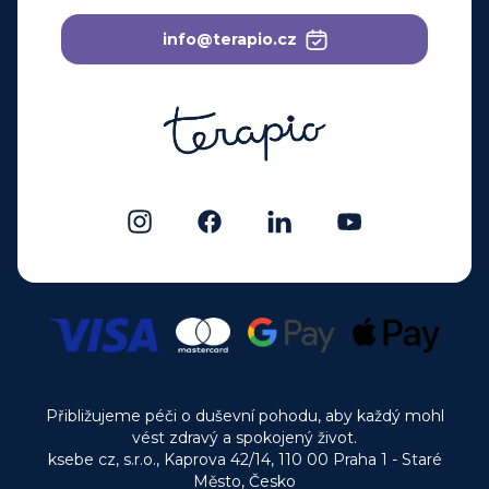
info@terapio.cz
Přibližujeme péči o duševní pohodu, aby každý mohl
vést zdravý a spokojený život.
ksebe cz, s.r.o., Kaprova 42/14, 110 00 Praha 1 - Staré
Město, Česko