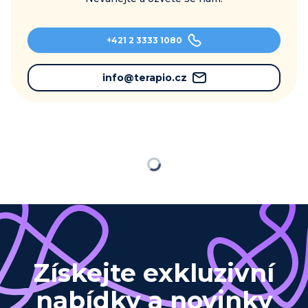
+421 2 3333 1080
info@terapio.cz
Načítám…
Získejte exkluzivní
nabídky a novinky