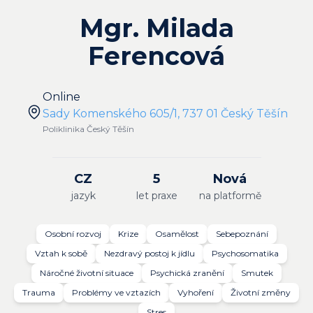
Mgr. Milada
Ferencová
Online
Sady Komenského 605/1, 737 01 Český Těšín
Poliklinika Český Těšín
CZ
5
Nová
jazyk
let praxe
na platformě
Osobní rozvoj
Krize
Osamělost
Sebepoznání
Vztah k sobě
Nezdravý postoj k jídlu
Psychosomatika
Náročné životní situace
Psychická zranění
Smutek
Trauma
Problémy ve vztazích
Vyhoření
Životní změny
Stres