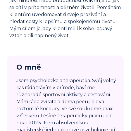
jak minulost nebo budoucnost ovlivňuje to, jak
se cítí v přítomnosti a běžném životě. Pomáhám
klientům uvědomovat si svoje prožívání a
hledat cesty k lepšímu a spokojenému životu.
Mým cílem je, aby klienti měli k sobě laskavý
vztah a žili naplněný život.
O mně
Jsem psycholožka a terapeutka. Svůj volný
čas ráda trávím v přírodě, baví mě
různorodé sportovní aktivity a cestování.
Mám ráda zvířata a doma pečuji o dva
roztomilé kocoury. Ve své soukromé praxi
v Českém Těšíně terapeuticky pracuji od
roku 2023. Jsem absolventkou
magisterské jednooborové psychologie od