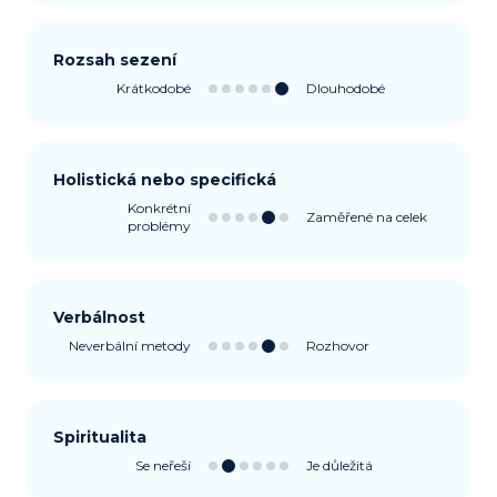
Rozsah sezení
Krátkodobé
Dlouhodobé
Holistická nebo specifická
Konkrétní
Zaměřené na celek
problémy
Verbálnost
Neverbální metody
Rozhovor
Spiritualita
Se neřeší
Je důležitá