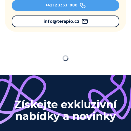
+421 2 3333 1080
info@terapio.cz
Načítám…
Získejte exkluzivní
nabídky a novinky